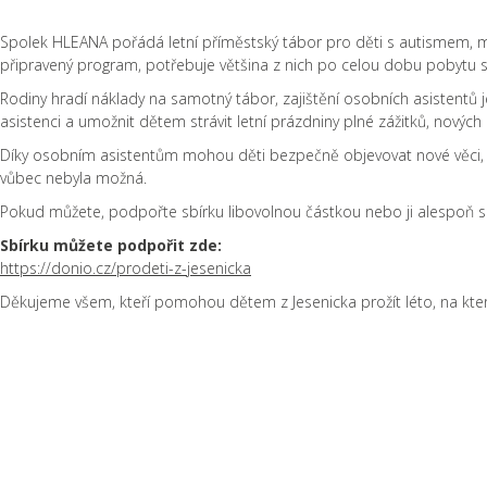
Spolek HLEANA pořádá letní příměstský tábor pro děti s autismem, m
připravený program, potřebuje většina z nich po celou dobu pobytu 
Rodiny hradí náklady na samotný tábor, zajištění osobních asistentů j
asistenci a umožnit dětem strávit letní prázdniny plné zážitků, nových p
Díky osobním asistentům mohou děti bezpečně objevovat nové věci, za
vůbec nebyla možná.
Pokud můžete, podpořte sbírku libovolnou částkou nebo ji alespoň s
Sbírku můžete podpořit zde:
https://donio.cz/prodeti-z-jesenicka
Děkujeme všem, kteří pomohou dětem z Jesenicka prožít léto, na kt