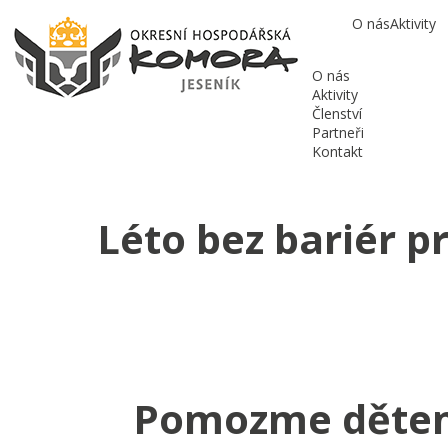
O nás
Aktivity
O nás
Aktivity
Členství
Partneři
Kontakt
Léto bez bariér p
Pomozme dětem 