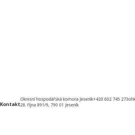
Okresní hospodářská komora Jeseník
+420 602 745 273
ohk
Kontakt
28. října 891/9, 790 01 Jeseník